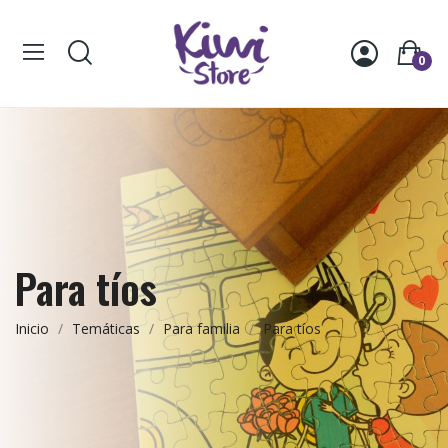
0
Para tíos
Inicio
Temáticas
Para familia
Para tíos