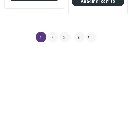
Añadir al carrito
1
2
3
…
6
