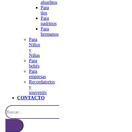
abuelitos
Para
tíos
Para
padrinos
Para
hermanos
Para
Niños
y
Niñas
Para
bebés
Para
empresas
Recordatorios
y
souvenirs
CONTACTO