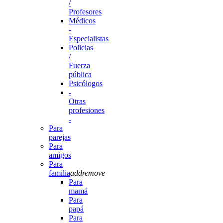
/
Profesores
Médicos
-
Especialistas
Policias
/
Fuerza
pública
Psicólogos
-
Otras
profesiones
-
Para
parejas
Para
amigos
Para
familia
add
remove
Para
mamá
Para
papá
Para