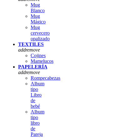
Mug
Blanco
Mug
Mágico
Mug
cervecero
opalizado
TEXTILES
add
remove
Cojines
Mamelucos
PAPELERÍA
add
remove
Rompecabezas
Album
tipo
Libro
de
bebé
Album
tipo
libro
de
Pareja
,