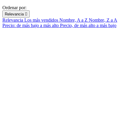
Ordenar por:
Relevancia

Relevancia
Los más vendidos
Nombre, A a Z
Nombre, Z a A
Precio: de más bajo a más alto
Precio, de más alto a más bajo