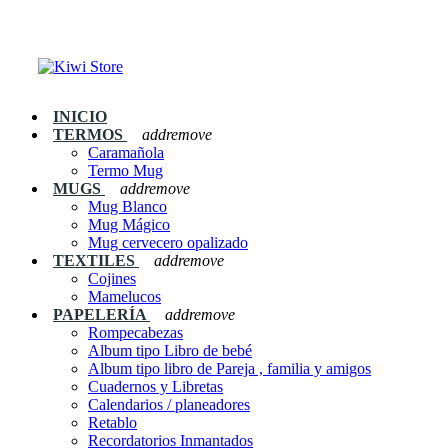
INICIO
TERMOS
add
remove
Caramañola
Termo Mug
MUGS
add
remove
Mug Blanco
Mug Mágico
Mug cervecero opalizado
TEXTILES
add
remove
Cojines
Mamelucos
PAPELERÍA
add
remove
Rompecabezas
Album tipo Libro de bebé
Album tipo libro de Pareja , familia y amigos
Cuadernos y Libretas
Calendarios / planeadores
Retablo
Recordatorios Inmantados