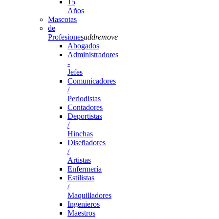
15
Años
Mascotas
de
Profesiones
add
remove
Abogados
Administradores
-
Jefes
Comunicadores
/
Periodistas
Contadores
Deportistas
/
Hinchas
Diseñadores
/
Artistas
Enfermería
Estilistas
/
Maquilladores
Ingenieros
Maestros