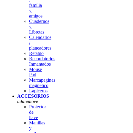
familia
y
amigos
Cuadernos
y
Libretas
Calendarios
/
planeadores
Retablo
Recordatorios
Inmantados
Mouse
Pad
Marcapaginas
magnetico
Lapiceros
ACCESORIOS
add
remove
Protector
de
llave
Manillas
y