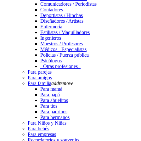
Comunicadores / Periodistas
Contadores
Deportistas / Hinchas
Diseñadores / Artistas
Enfermería
Estilistas / Maquilladores
Ingenieros
Maestros / Profesores
Médicos - Especialistas
Policias / Fuerza pública
Psicólogos
- Otras profesiones -
Para parejas
Para amigos
Para familia
add
remove
Para mamá
Para papá
Para abuelitos
Para tíos
Para padrinos
Para hermanos
Para Niños y Niñas
Para bebés
Para empresas
Recordatorios y souvenirs