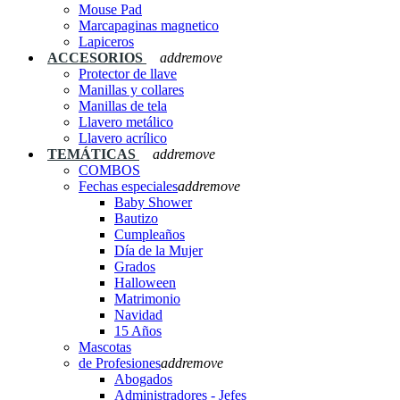
Mouse Pad
Marcapaginas magnetico
Lapiceros
ACCESORIOS
add
remove
Protector de llave
Manillas y collares
Manillas de tela
Llavero metálico
Llavero acrílico
TEMÁTICAS
add
remove
COMBOS
Fechas especiales
add
remove
Baby Shower
Bautizo
Cumpleaños
Día de la Mujer
Grados
Halloween
Matrimonio
Navidad
15 Años
Mascotas
de Profesiones
add
remove
Abogados
Administradores - Jefes