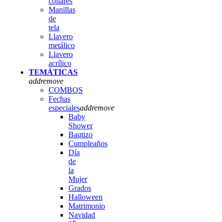
collares
Manillas
de
tela
Llavero
metálico
Llavero
acrílico
TEMÁTICAS
add
remove
COMBOS
Fechas
especiales
add
remove
Baby
Shower
Bautizo
Cumpleaños
Día
de
la
Mujer
Grados
Halloween
Matrimonio
Navidad