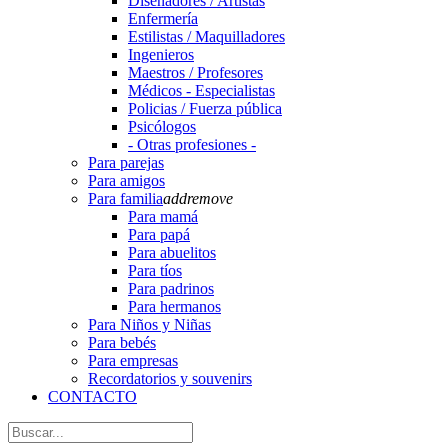
Diseñadores / Artistas
Enfermería
Estilistas / Maquilladores
Ingenieros
Maestros / Profesores
Médicos - Especialistas
Policias / Fuerza pública
Psicólogos
- Otras profesiones -
Para parejas
Para amigos
Para familia
add
remove
Para mamá
Para papá
Para abuelitos
Para tíos
Para padrinos
Para hermanos
Para Niños y Niñas
Para bebés
Para empresas
Recordatorios y souvenirs
CONTACTO