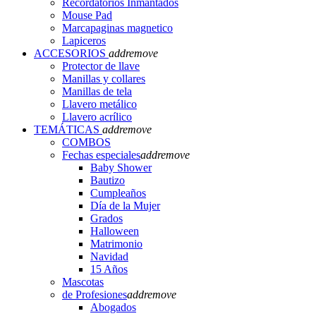
Recordatorios Inmantados
Mouse Pad
Marcapaginas magnetico
Lapiceros
ACCESORIOS
add
remove
Protector de llave
Manillas y collares
Manillas de tela
Llavero metálico
Llavero acrílico
TEMÁTICAS
add
remove
COMBOS
Fechas especiales
add
remove
Baby Shower
Bautizo
Cumpleaños
Día de la Mujer
Grados
Halloween
Matrimonio
Navidad
15 Años
Mascotas
de Profesiones
add
remove
Abogados