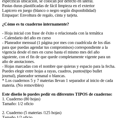
especificas ubicación, se colocan por defecto en lateral.
Pastas duras plastificadas de fácil limpieza en el exterior
Lapicero en juego (blanco o negro según disponibilidad)
Empaque: Envoltura de regalo, cinta y tarjeta.
¿Cómo es tu cuaderno internamente?
- Hoja inicial con frase de éxito o relacionada con la temática
- Calendario del año en curso
- Planeador mensual (1 página por mes con cuadrícula de los días
para que puedas agendar tus compromisos) correspondiente a la
vigencia desde el mes en curso hasta el mismo mes del año
siguiente, con el fin de que quede completamente vigente para un
año de anotaciones.
- Hojas marcadas con el nombre que quieras y espacio para la fecha.
Puedes elegir entre hojas a rayas, cuadros, puntos(tipo bullet
journal), planeador semanal o blancas.
* Los cuadernos 5 y 7 materias llevan 1 separador al inicio de cada
materia. (No removibles)
Este diseño lo puedes pedir en diferentes TIPOS de cuaderno:
1. Cuaderno (80 hojas)
Tamaño: 1/2 oficio
2. Cuaderno (5 materias /125 hojas)
Tamaño 1/2 oficio