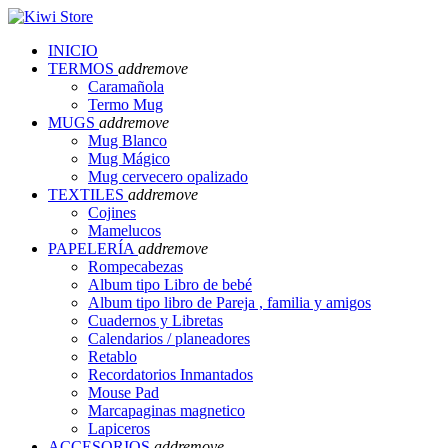
INICIO
TERMOS
add
remove
Caramañola
Termo Mug
MUGS
add
remove
Mug Blanco
Mug Mágico
Mug cervecero opalizado
TEXTILES
add
remove
Cojines
Mamelucos
PAPELERÍA
add
remove
Rompecabezas
Album tipo Libro de bebé
Album tipo libro de Pareja , familia y amigos
Cuadernos y Libretas
Calendarios / planeadores
Retablo
Recordatorios Inmantados
Mouse Pad
Marcapaginas magnetico
Lapiceros
ACCESORIOS
add
remove