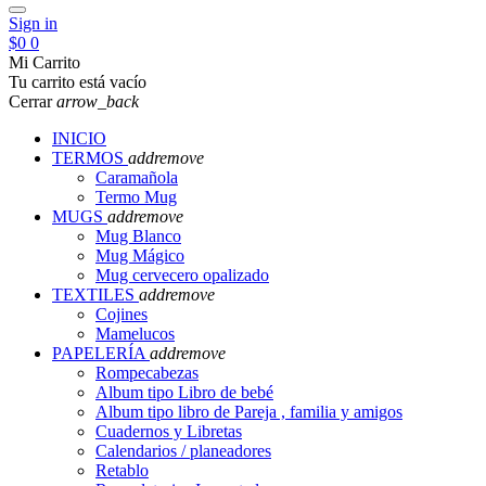
Sign in
$0
0
Mi Carrito
Tu carrito está vacío
Cerrar
arrow_back
INICIO
TERMOS
add
remove
Caramañola
Termo Mug
MUGS
add
remove
Mug Blanco
Mug Mágico
Mug cervecero opalizado
TEXTILES
add
remove
Cojines
Mamelucos
PAPELERÍA
add
remove
Rompecabezas
Album tipo Libro de bebé
Album tipo libro de Pareja , familia y amigos
Cuadernos y Libretas
Calendarios / planeadores
Retablo