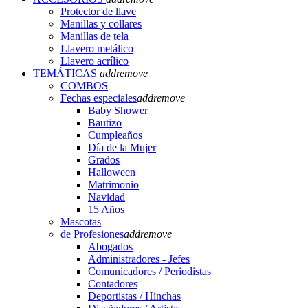
Protector de llave
Manillas y collares
Manillas de tela
Llavero metálico
Llavero acrílico
TEMÁTICAS
add
remove
COMBOS
Fechas especiales
add
remove
Baby Shower
Bautizo
Cumpleaños
Día de la Mujer
Grados
Halloween
Matrimonio
Navidad
15 Años
Mascotas
de Profesiones
add
remove
Abogados
Administradores - Jefes
Comunicadores / Periodistas
Contadores
Deportistas / Hinchas