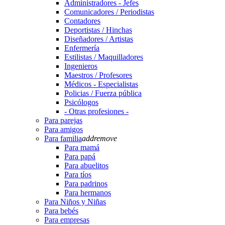
Administradores - Jefes
Comunicadores / Periodistas
Contadores
Deportistas / Hinchas
Diseñadores / Artistas
Enfermería
Estilistas / Maquilladores
Ingenieros
Maestros / Profesores
Médicos - Especialistas
Policias / Fuerza pública
Psicólogos
- Otras profesiones -
Para parejas
Para amigos
Para familia
add
remove
Para mamá
Para papá
Para abuelitos
Para tíos
Para padrinos
Para hermanos
Para Niños y Niñas
Para bebés
Para empresas