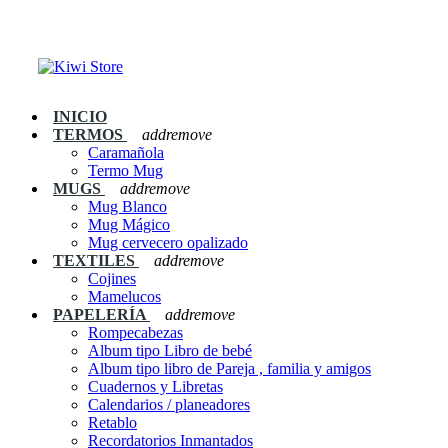
INICIO
TERMOS
add
remove
Caramañola
Termo Mug
MUGS
add
remove
Mug Blanco
Mug Mágico
Mug cervecero opalizado
TEXTILES
add
remove
Cojines
Mamelucos
PAPELERÍA
add
remove
Rompecabezas
Album tipo Libro de bebé
Album tipo libro de Pareja , familia y amigos
Cuadernos y Libretas
Calendarios / planeadores
Retablo
Recordatorios Inmantados