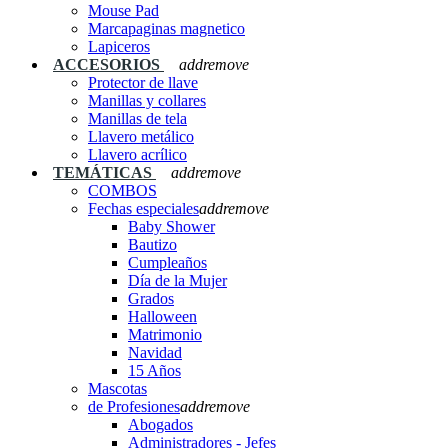
Mouse Pad
Marcapaginas magnetico
Lapiceros
ACCESORIOS
add
remove
Protector de llave
Manillas y collares
Manillas de tela
Llavero metálico
Llavero acrílico
TEMÁTICAS
add
remove
COMBOS
Fechas especiales
add
remove
Baby Shower
Bautizo
Cumpleaños
Día de la Mujer
Grados
Halloween
Matrimonio
Navidad
15 Años
Mascotas
de Profesiones
add
remove
Abogados
Administradores - Jefes