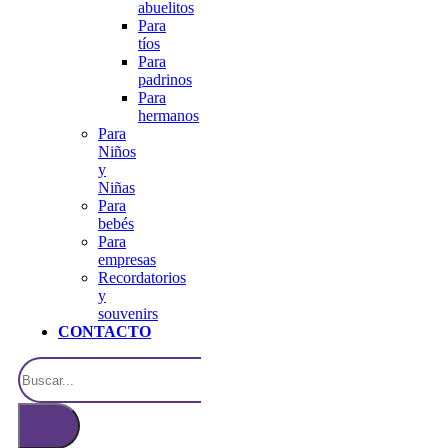
abuelitos
Para
tíos
Para
padrinos
Para
hermanos
Para
Niños
y
Niñas
Para
bebés
Para
empresas
Recordatorios
y
souvenirs
CONTACTO