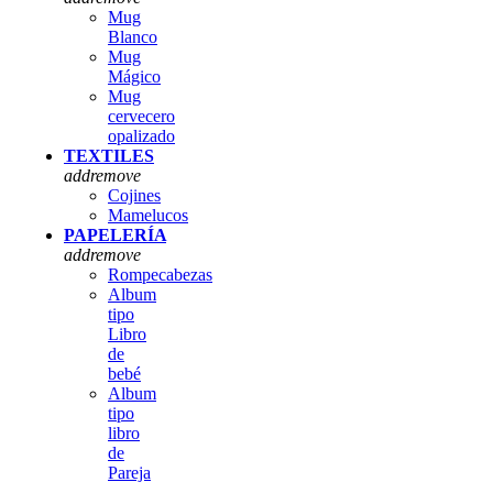
Mug
Blanco
Mug
Mágico
Mug
cervecero
opalizado
TEXTILES
add
remove
Cojines
Mamelucos
PAPELERÍA
add
remove
Rompecabezas
Album
tipo
Libro
de
bebé
Album
tipo
libro
de
Pareja
,