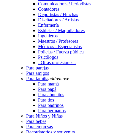
Comunicadores / Periodistas
Contadores
Deportistas / Hinchas
Diseñadores / Artistas
Enfermería
Estilistas / Maquilladores
Ingenieros
Maestros / Profesores
Médicos - Especialistas
Policias / Fuerza pública
Psicólogos
- Otras profesiones -
Para parejas
Para amigos
Para familia
add
remove
Para mamá
Para papá
Para abuelitos
Para tíos
Para padrinos
Para hermanos
Para Niños y Niñas
Para bebés
Para empresas
Recordatorios y souvenirs