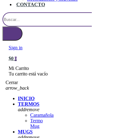
CONTACTO
Sign in
$0
0
Mi Carrito
Tu carrito está vacío
Cerrar
arrow_back
INICIO
TERMOS
add
remove
Caramañola
Termo
Mug
MUGS
add
remove