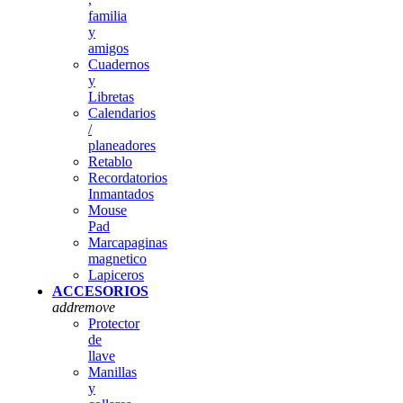
familia
y
amigos
Cuadernos
y
Libretas
Calendarios
/
planeadores
Retablo
Recordatorios
Inmantados
Mouse
Pad
Marcapaginas
magnetico
Lapiceros
ACCESORIOS
add
remove
Protector
de
llave
Manillas
y