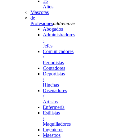
15
Años
Mascotas
de
Profesiones
add
remove
Abogados
Administradores
-
Jefes
Comunicadores
/
Periodistas
Contadores
Deportistas
/
Hinchas
Diseñadores
/
Artistas
Enfermería
Estilistas
/
Maquilladores
Ingenieros
Maestros