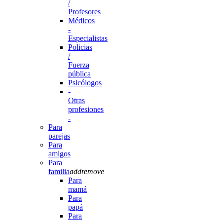
/
Profesores
Médicos
-
Especialistas
Policias
/
Fuerza
pública
Psicólogos
-
Otras
profesiones
-
Para
parejas
Para
amigos
Para
familia
add
remove
Para
mamá
Para
papá
Para