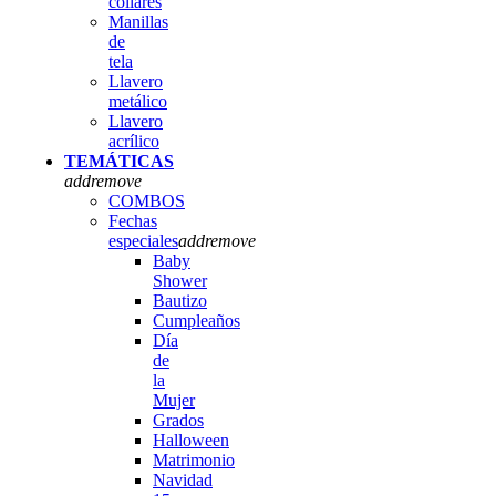
collares
Manillas
de
tela
Llavero
metálico
Llavero
acrílico
TEMÁTICAS
add
remove
COMBOS
Fechas
especiales
add
remove
Baby
Shower
Bautizo
Cumpleaños
Día
de
la
Mujer
Grados
Halloween
Matrimonio
Navidad