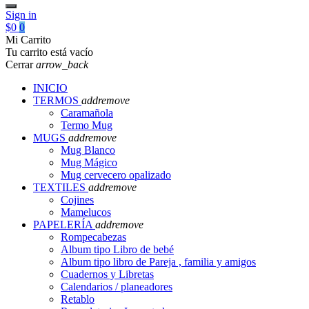
Sign in
$0
0
Mi Carrito
Tu carrito está vacío
Cerrar
arrow_back
INICIO
TERMOS
add
remove
Caramañola
Termo Mug
MUGS
add
remove
Mug Blanco
Mug Mágico
Mug cervecero opalizado
TEXTILES
add
remove
Cojines
Mamelucos
PAPELERÍA
add
remove
Rompecabezas
Album tipo Libro de bebé
Album tipo libro de Pareja , familia y amigos
Cuadernos y Libretas
Calendarios / planeadores
Retablo