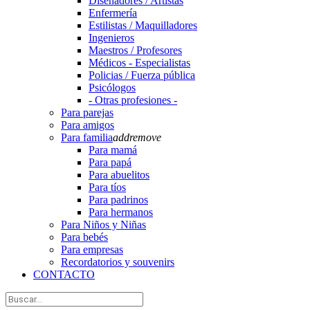
Diseñadores / Artistas
Enfermería
Estilistas / Maquilladores
Ingenieros
Maestros / Profesores
Médicos - Especialistas
Policias / Fuerza pública
Psicólogos
- Otras profesiones -
Para parejas
Para amigos
Para familia
add
remove
Para mamá
Para papá
Para abuelitos
Para tíos
Para padrinos
Para hermanos
Para Niños y Niñas
Para bebés
Para empresas
Recordatorios y souvenirs
CONTACTO