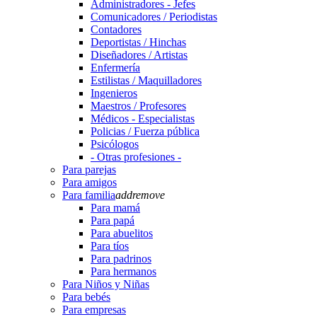
Administradores - Jefes
Comunicadores / Periodistas
Contadores
Deportistas / Hinchas
Diseñadores / Artistas
Enfermería
Estilistas / Maquilladores
Ingenieros
Maestros / Profesores
Médicos - Especialistas
Policias / Fuerza pública
Psicólogos
- Otras profesiones -
Para parejas
Para amigos
Para familia
add
remove
Para mamá
Para papá
Para abuelitos
Para tíos
Para padrinos
Para hermanos
Para Niños y Niñas
Para bebés
Para empresas