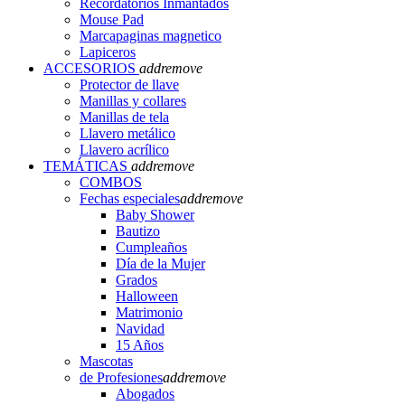
Recordatorios Inmantados
Mouse Pad
Marcapaginas magnetico
Lapiceros
ACCESORIOS
add
remove
Protector de llave
Manillas y collares
Manillas de tela
Llavero metálico
Llavero acrílico
TEMÁTICAS
add
remove
COMBOS
Fechas especiales
add
remove
Baby Shower
Bautizo
Cumpleaños
Día de la Mujer
Grados
Halloween
Matrimonio
Navidad
15 Años
Mascotas
de Profesiones
add
remove
Abogados