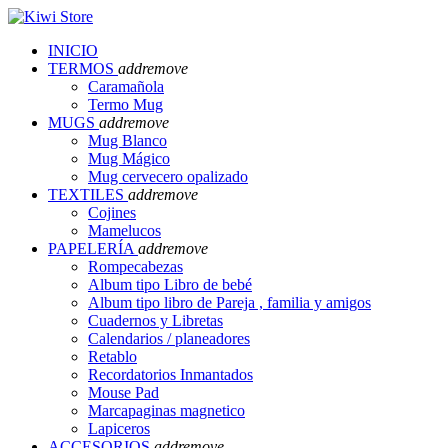
INICIO
TERMOS
add
remove
Caramañola
Termo Mug
MUGS
add
remove
Mug Blanco
Mug Mágico
Mug cervecero opalizado
TEXTILES
add
remove
Cojines
Mamelucos
PAPELERÍA
add
remove
Rompecabezas
Album tipo Libro de bebé
Album tipo libro de Pareja , familia y amigos
Cuadernos y Libretas
Calendarios / planeadores
Retablo
Recordatorios Inmantados
Mouse Pad
Marcapaginas magnetico
Lapiceros
ACCESORIOS
add
remove