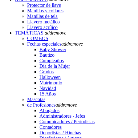
Protector de llave
Manillas y collares
Manillas de tela
Llavero metálico
Llavero acrílico
TEMÁTICAS
add
remove
COMBOS
Fechas especiales
add
remove
Baby Shower
Bautizo
Cumpleaños
Día de la Mujer
Grados
Halloween
Matrimonio
Navidad
15 Años
Mascotas
de Profesiones
add
remove
Abogados
Administradores - Jefes
Comunicadores / Periodistas
Contadores
Deportistas / Hinchas