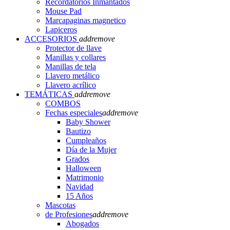
Recordatorios Inmantados
Mouse Pad
Marcapaginas magnetico
Lapiceros
ACCESORIOS
add
remove
Protector de llave
Manillas y collares
Manillas de tela
Llavero metálico
Llavero acrílico
TEMÁTICAS
add
remove
COMBOS
Fechas especiales
add
remove
Baby Shower
Bautizo
Cumpleaños
Día de la Mujer
Grados
Halloween
Matrimonio
Navidad
15 Años
Mascotas
de Profesiones
add
remove
Abogados