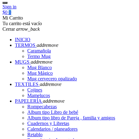
Sign in
$0
0
Mi Carrito
Tu carrito está vacío
Cerrar
arrow_back
INICIO
TERMOS
add
remove
Caramañola
Termo Mug
MUGS
add
remove
Mug Blanco
Mug Mágico
Mug cervecero opalizado
TEXTILES
add
remove
Cojines
Mamelucos
PAPELERÍA
add
remove
Rompecabezas
Album tipo Libro de bebé
Album tipo libro de Pareja , familia y amigos
Cuadernos y Libretas
Calendarios / planeadores
Retablo