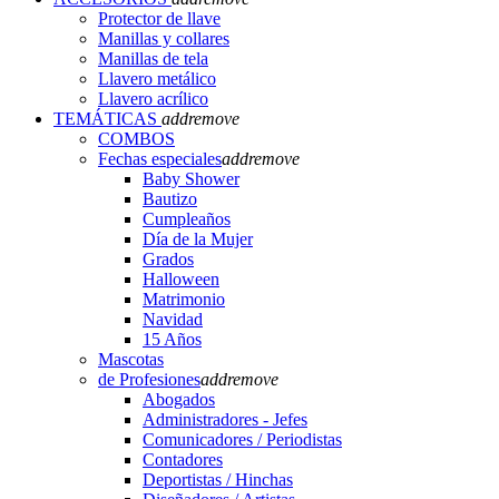
Protector de llave
Manillas y collares
Manillas de tela
Llavero metálico
Llavero acrílico
TEMÁTICAS
add
remove
COMBOS
Fechas especiales
add
remove
Baby Shower
Bautizo
Cumpleaños
Día de la Mujer
Grados
Halloween
Matrimonio
Navidad
15 Años
Mascotas
de Profesiones
add
remove
Abogados
Administradores - Jefes
Comunicadores / Periodistas
Contadores
Deportistas / Hinchas