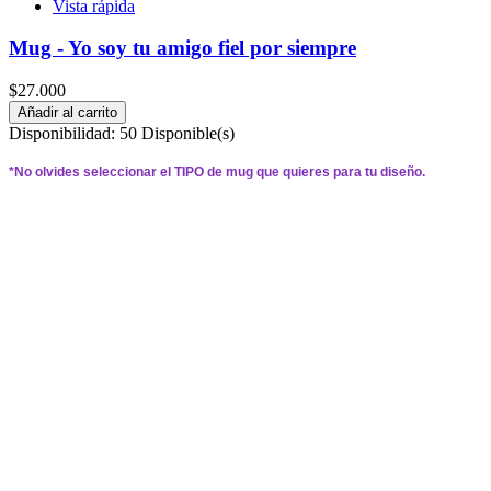
Vista rápida
Mug - Yo soy tu amigo fiel por siempre
$27.000
Añadir al carrito
Disponibilidad:
50 Disponible(s)
*
No olvides seleccionar el 
TIPO 
de mug que quieres para tu diseño.