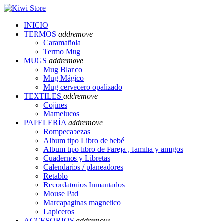
INICIO
TERMOS
add
remove
Caramañola
Termo Mug
MUGS
add
remove
Mug Blanco
Mug Mágico
Mug cervecero opalizado
TEXTILES
add
remove
Cojines
Mamelucos
PAPELERÍA
add
remove
Rompecabezas
Album tipo Libro de bebé
Album tipo libro de Pareja , familia y amigos
Cuadernos y Libretas
Calendarios / planeadores
Retablo
Recordatorios Inmantados
Mouse Pad
Marcapaginas magnetico
Lapiceros
ACCESORIOS
add
remove