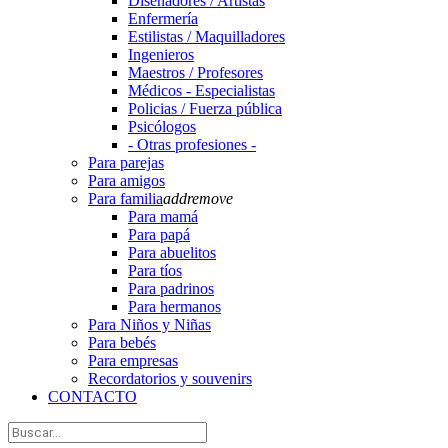
Diseñadores / Artistas
Enfermería
Estilistas / Maquilladores
Ingenieros
Maestros / Profesores
Médicos - Especialistas
Policias / Fuerza pública
Psicólogos
- Otras profesiones -
Para parejas
Para amigos
Para familia
add
remove
Para mamá
Para papá
Para abuelitos
Para tíos
Para padrinos
Para hermanos
Para Niños y Niñas
Para bebés
Para empresas
Recordatorios y souvenirs
CONTACTO