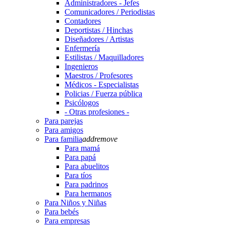
Administradores - Jefes
Comunicadores / Periodistas
Contadores
Deportistas / Hinchas
Diseñadores / Artistas
Enfermería
Estilistas / Maquilladores
Ingenieros
Maestros / Profesores
Médicos - Especialistas
Policias / Fuerza pública
Psicólogos
- Otras profesiones -
Para parejas
Para amigos
Para familia
add
remove
Para mamá
Para papá
Para abuelitos
Para tíos
Para padrinos
Para hermanos
Para Niños y Niñas
Para bebés
Para empresas